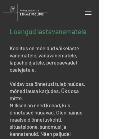
Loengud lastevanematele
Koolitus on mõeldud väikelaste
vanematele, vanavanematele,
lapsehoidjatele, perepäevadel
osalejatele.
Valdav osa õnnetusi tuleb hüüdes,
mõned lausa karjudes. Üks osa
mitte.
Millised on need kohad, kus
õnnetused hüüavad. Olen näinud
reaalseid õnnetuskohti,
situatsioone, sündmusi ja
kannatanuid. Näen paljudel