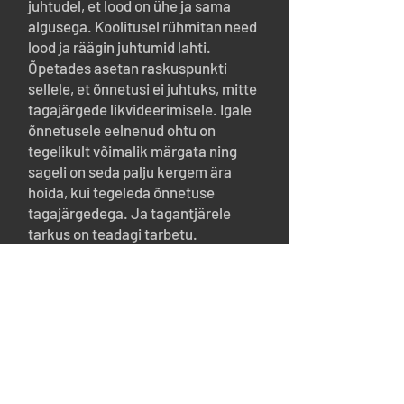
juhtudel, et lood on ühe ja sama
algusega. Koolitusel rühmitan need
lood ja räägin juhtumid lahti.
Õpetades asetan raskuspunkti
sellele, et õnnetusi ei juhtuks, mitte
tagajärgede likvideerimisele. Igale
õnnetusele eelnenud ohtu on
tegelikult võimalik märgata ning
sageli on seda palju kergem ära
hoida, kui tegeleda õnnetuse
tagajärgedega. Ja tagantjärele
tarkus on teadagi tarbetu.